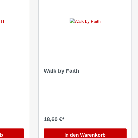
hre
ahre
eit
Geistliches Leben
E-Books
Walk by Faith
18,60 €*
rb
In den Warenkorb