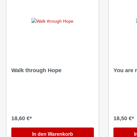
Sachbücher
Andach
Ratgeber/Lebenshilfe
Evangeli
Walk through Hope
You are
18,60 €*
18,50 €*
In den Warenkorb
I