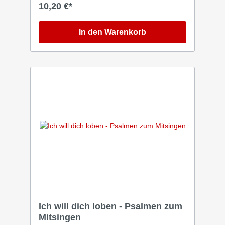
durchzuatmen und Gottes Segen auf sich
10,20 €*
wirken zu lassen. Die beiliegende Grußkarte
eignet sich für das persönliche Dankeschön.
Eine warmherzige Geschenkidee zum
In den Warenkorb
wichtigsten Sonntag im Mai!
Ich will dich loben - Psalmen zum
Mitsingen