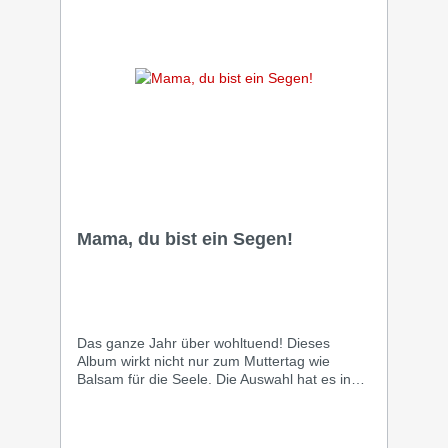
Cathedral“. Parallel zum Notenheft
„Bläsermusik 2025“ erscheint eine Doppel-CD
mit den Stücken des neuen Notenheftes.
Eingespielt wie immer begeisternd und
mitreißend vom Schwäbischen
Posaunendienst. Ein Hörgenuss für alle
Freunde der Bläsermusik. Für aktive
Bläserinnen und Bläser auch sehr gut
geeignet als Begleitmaterial für die Arbeit mit
dem Notenheft Bläsermusik 2025. Das Paket
enthält das Notenheft und die Doppel-CD zum
günstigen Vorteilspreis.
Mama, du bist ein Segen!
Das ganze Jahr über wohltuend! Dieses
Album wirkt nicht nur zum Muttertag wie
Balsam für die Seele. Die Auswahl hat es in
sich. 15 Lieder von unterschiedlichen
Künstlern machen Mamas Lust darauf, die
eigene Einzigartigkeit zu feiern - aber auch