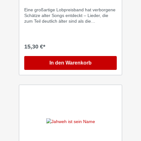
Eine großartige Lobpreisband hat verborgene
Schätze alter Songs entdeckt – Lieder, die
zum Teil deutlich älter sind als die
Bandmitglieder selbst. In ihren Neuaufnahmen
liegt der Fokus auf dem Herzensgesang jedes
Einzelnen. Begleitet von schlichtem Piano und
einem Hauch von Percussion, wurde die erste
15,30 €*
Ausgabe des Albums "Old but Gold" in der
digitalen Welt ein echter Erfolg. Die einzelnen
Live-Videos verbreiteten sich ebenfalls
In den Warenkorb
weitreichend, was die Grundlage für diese
Fortsetzung, diesmal auch auf CD, schuf. Für
all jene, die bekannte Lieder in
leidenschaftlicher Interpretation junger
Menschen genießen möchten, bleiben die
Melodien unverändert und laden zum
Mitsingen ein. Diese Ausgabe bietet
Lobpreisfreunden authentischen Lobpreis und
vermittelt den Eindruck eines Live-Konzerts.