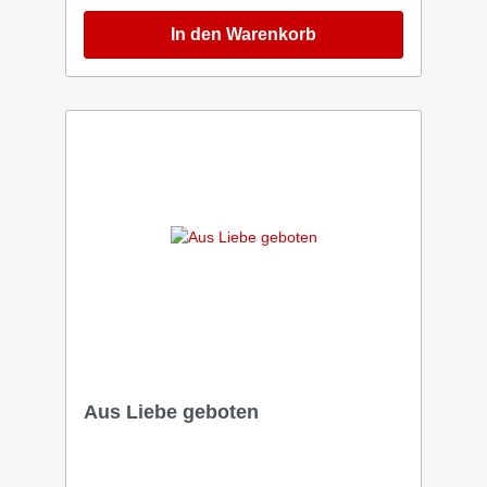
dass Er ­morgen derselbe sein wird, wie Er
heute ist. Darum wollen wir nur mit Ihm in die
In den Warenkorb
Zukunft gehen. Wenn sich der Himmel über
uns verdunkelt, erinnert uns die Bibel daran:
Der Glaube trägt und jede Träne bringt auf
ewig Frucht. Die Geschichten hinter den
einzelnen Songs haben mein Mann Dani und
ich in dem Buch »Lobetal« niedergeschrieben.
Wir beten von ganzem Herzen, dass dich
diese Lieder in dunklen ­Momenten trösten,
stärken und deinen Blick heben zu dem, der
selbst durch tiefstes Leid gegangen ist: Jesus
Christus. 1. Größer 2. Himmel 3. Glaube trägt
4. Nur mit ihm 5. Wie Du heute bist 6. Auf ewig
Frucht
Aus Liebe geboten