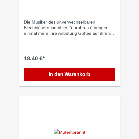
Die Musiker des unverwechselbaren
Blechbläserensembles "eurobrass" bringen
einmal mehr ihre Anbetung Gottes auf ihren
Instrumenten zum Ausdruck. "Wir wünschen
uns, dass Zuhörer durch diese Stücke den
Herrn der Ewigkeit persönlich erleben," so das
persönliche Anliegen der Musiker. Das Album
18,40 €*
enthält ein breites Spektrum musikalischer
Werke: von klassisch bis zeitgenössisch und
von den ältesten Chorälen der Kirche bis hin
In den Warenkorb
zu modernen Lobpreisliedern. Ein intensives
Hörerlebnis, das Herz und Seele beflügelt.
Das Ensemble "eurobrass" ist in wechselnder
Besetzung während seiner jährlichen
Konzerttournee immer wieder live zu erleben.