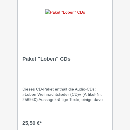
Paket "Loben" CDs
Dieses CD-Paket enthält die Audio-CDs:
»Loben Weihnachtslieder (CD)« (Artikel-Nr.
256940) Aussagekräftige Texte, einige davon
neue deutsche Fassungen fremdsprachiger
Originale, durchziehen die Lieder auf dieser
CD rund ums Thema Weihnachten. Die Lieder
wurden überwiegend live aufgenommen und
25,50 €*
durch zwei Instrumentalstücke ergänzt.