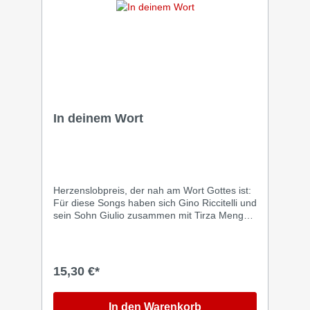
um damit auf die Bedürfnisse von
Hörgeräteträgern einzugehen.
In deinem Wort
Herzenslobpreis, der nah am Wort Gottes ist:
Für diese Songs haben sich Gino Riccitelli und
sein Sohn Giulio zusammen mit Tirza Menger
und Dominik Wagner in eine Berghütte
zurückgezogen, um sich auf Jesus
auszurichten. Hier schrieben sie gemeinsam
Lieder, die den inhaltlichen Fokus klar auf
15,30 €*
dem Wort Gottes haben. „Unsere Songs
beschreiben göttliche Wahrheiten und machen
es durch die eingängigen Melodien leicht, Gott
In den Warenkorb