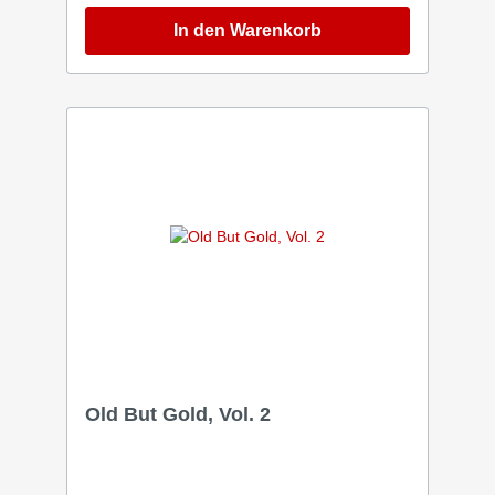
»Loben 4 (CD)« (Artikel-Nr. 256942)
Insgesamt 70 Sänger und Instrumentalisten
In den Warenkorb
tragen zu den in drei Etappen
aufgenommenen 17 Titeln ihr Bestes bei:
Verschiedene Solisten und der homogene und
volle Chor passen sich variabel den
stimmungsvollen Arrangements an. »Jesus
Christus LOBEN (CD)« (Artikel-Nr. 256959) In
einer Zeit der Vermischung bieten wir hier
Lieder an, die in eindeutiger Weise den Jesus
Christus der Bibel bezeugen – ohne
aufdringlich zu wirken. Luther selbst gab
damals den wichtigen Impuls, das Evangelium
auch im Lobgesang hörbar werden zu lassen.
»Loben 5 (CD)« (Artikel-Nr. 256964) Vor
einigen Jahren noch in aller Munde, ist dieses
Gemeinde-Liedgut mittlerweile für viele eher
Neuland; für uns ein guter Grund, diesen
Schatz, obschon lediglich ein kleiner Auszug
aus dem Siebald-Schaffen, chorisch zum
Klingen zu bringen.
Old But Gold, Vol. 2