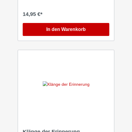
Raum entscheidend mitgeprägt. Über fünf
Jahrzehnte hinweg sind immer neue, vom
Geist Gottes inspirierte Lieder geboren
14,95 €*
worden, die Anbetung und Lobpreis in vielen
Gemeinden bereichert haben. Durch all die
Jahre hindurch ging es uns dabei immer um
In den Warenkorb
das eine große Ziel: den Namen Gottes über
unserem Land und den Nationen zu erheben
und ihm allein die Ehre zu geben.
Klänge der Erinnerung