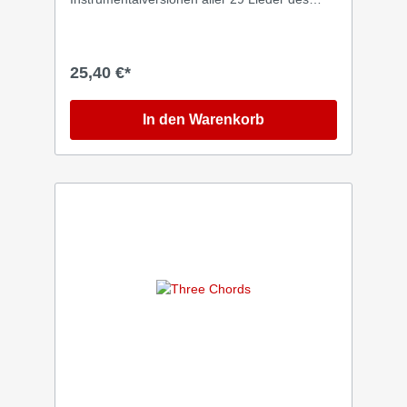
Ergänzungsheftes "Glaubenslieder 2024" zum
Kennenlernen und als Playback für die
Gemeinde. Gesamtspielzeit: 109 Minuten.
Neue Lieder in „Glaubenslieder“ 2024 566
25,40 €*
Mutig komm ich vor den Thron 567 Segen für
deinen neuen Weg 568 Brot und Wein 569
Komm zum Kreuz 570 Gottes Wort, ewig wahr
In den Warenkorb
571 Christus hält mich fest 572 Im Glauben
leben 573 Gemeinsam ist es leichter 574 Ein
für alle Mal 575 Retter dieser Welt 576
Leuchtturm 577 Wir werden uns wiedersehen
578 Dafür steht das Kreuz 579 Ich will dir
danken 580 Die Heilige Schrift 581 Dir zu
nahen 582 Du bist es, der uns erlöste 583
Lasst uns loben 584 Deine Liebe ist unendlich
585 Eine Liebe wie deine 586 Komm du,
Jesus 587 Was brauchen wir mehr 588 Du
bist der Herr 589 Ich weiß, wer ich bin 590
Mann der Schmerzen 591 Wenn du sprichst
592 Tief verwurzelt 593 Ewigkeit 594 Nur
durch Christus in mir