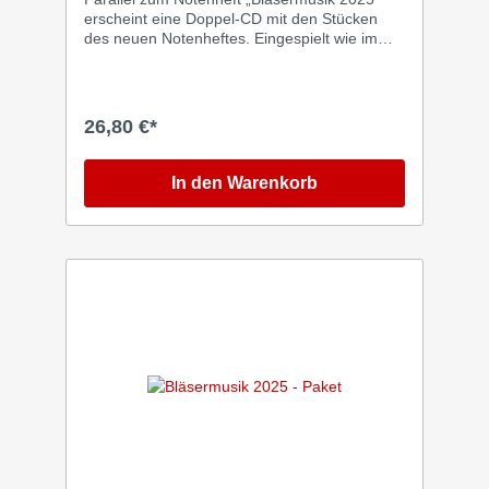
erscheint eine Doppel-CD mit den Stücken
des neuen Notenheftes. Eingespielt wie immer
begeisternd und mitreißend vom
Schwäbischen Posaunendienst. Ein
Hörgenuss für alle Freunde der Bläsermusik.
Für aktive Bläserinnen und Bläser auch sehr
26,80 €*
gut geeignet als Begleitmaterial für die Arbeit
mit dem Notenheft Bläsermusik 2025.
In den Warenkorb