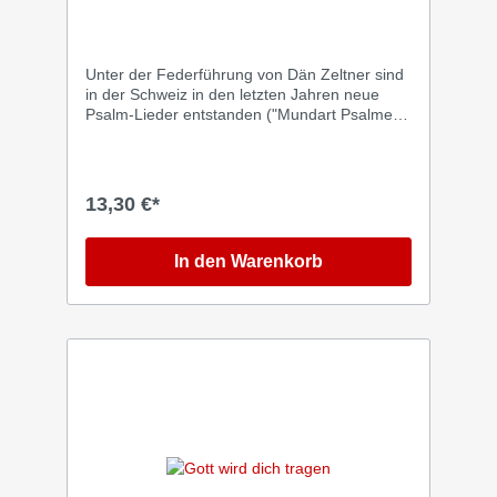
Unter der Federführung von Dän Zeltner sind
in der Schweiz in den letzten Jahren neue
Psalm-Lieder entstanden ("Mundart Psalme").
Eingespielt mit Band - teils auch mit Streichern
- entstanden wunderschöne Melodien, die
unmittelbar das Herz berühren. Auf diesem
Soundteppich landen die ewig-wahren Texte
13,30 €*
der biblischen Psalmen auf Anhieb in der
Seele und entfalten beim Zuhörer ihre
ermutigende Wirkung. Anja Lehmann hat sich
In den Warenkorb
die Übersetzung der Lieder aus dem
Schweizerdeutschen ins Deutsche zum
Herzensprojekt gemacht und singt auch selbst
einige Songs. Die mehrstimmigen Lieder
erinnern an Gottes Güte, seine Treue und
daran, dass er unser Vater ist. Außerdem hört
man die Stimmen von Bastian Benoa, Pala
Friesen, Patrick Jakucs, Pascal Diederich,
Lars Peter und Daniela Hogger.