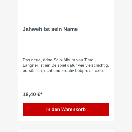
Jahweh ist sein Name
Das neue, dritte Solo-Album von Timo
Langner ist ein Beispiel dafür wie vielschichtig,
persönlich, echt und kreativ Lobpreis-Texte
sein können. Mit Wortkombinationen, die man
so noch nie gehört hat. Würdevolle biblische
Begriffe gemischt mit der Herzenssprache von
heute. Es geht um Freiheit, gelebte Hingabe,
18,40 €*
die Namen und den Charakter Gottes,
Herzens-Veränderung und Vertrauen. Diese
Songs haben Kraft und Auftrieb und münden
In den Warenkorb
in der Überzeugung, dass Gott, dessen Name
Jahweh ist, absolut anbetungswürdig ist. Viele
Songs sind gemeindetauglich ('In unsrer Mitte
steht ein Thron' oder 'Dein Name befreit') und