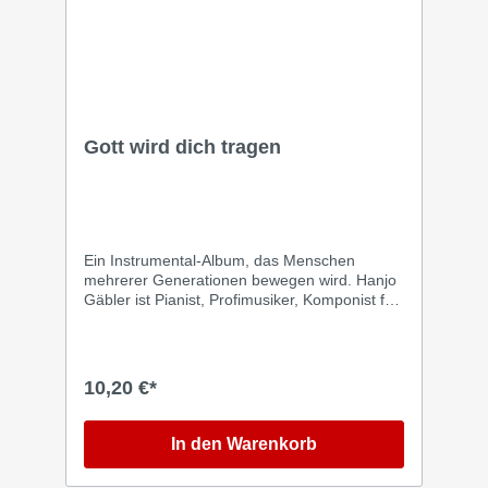
Gott wird dich tragen
Ein Instrumental-Album, das Menschen
mehrerer Generationen bewegen wird. Hanjo
Gäbler ist Pianist, Profimusiker, Komponist für
Film- und TV-Musik und betreibt ein eigenes
Tonstudio. Einfühlsam und mit viel Liebe zum
Detail trägt er hier bekannte Heils- und
Glaubenslieder wie „Bleibend ist deine Treu“,
10,20 €*
„Seliges Wissen – Jesus ist mein“ oder „Wenn
Friede mit Gott“ vor. Anrührende
Instrumentalmusik mit Hammondorgel und
In den Warenkorb
Piano, die in dankbares Erinnern führt. Für
das Mitsingen zu Hause sind alle Liedtexte im