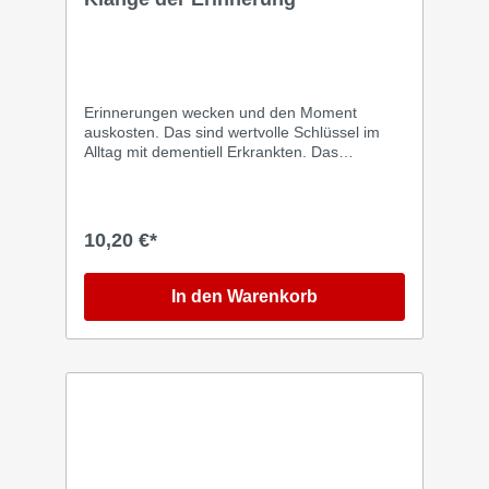
Erinnerungen wecken und den Moment
auskosten. Das sind wertvolle Schlüssel im
Alltag mit dementiell Erkrankten. Das
Musikalbum enthält 10 bekannte Choräle zum
Mitsingen und begleitet das gleichnamige
Andachtsbuch von Norbert Rose. Dazu
kommen einige wohlklingende
10,20 €*
Instrumentalstücke. Mit den Liedern aus
bekannten Produktionen gelingt es, christliche
Feiertage für und mit dementiell Erkrankten zu
In den Warenkorb
gestalten und mit ihnen zu feiern. So können
die Lieder das ganze Jahr über schöne
Erinnerungen wecken und bei dementen
Menschen der Zugang zu positiven Gefühlen
ermöglicht werden. Einige Anlässe: Advent
und Weihnachten, Erntedank, Ostern und
andere. Einige Mitwirkende: Jubilate Chor &
Wilfried Mann, Wetzlarer Evangeliumschor,
Hannelore Finkbeiner und andere. Der Klang
wurde bewusst in den Höhen etwas reduziert,