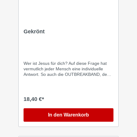
Gekrönt
Wer ist Jesus für dich? Auf diese Frage hat
vermutlich jeder Mensch eine individuelle
Antwort. So auch die OUTBREAKBAND, denn
für die Musiker der christlichen Rock-Pop-
Formation steht fest: JESUS IS KING. JESUS
IS KING - drei kleine Worte, eine große
Message, die die Band mit ihrem neuen
18,40 €*
Album GEKRÖNT in die Mindsets und
Playlisten ihrer Zuhörer bringt. Mitreißender
Lobpreis, verbindende Melodien, packende
In den Warenkorb
Lyrics und Rhythmen, die für einen
einzigartigen Spirit sorgen - bei den Songs der
OUTBREAKBAND wird Gott nicht nur hör-,
sondern auch spürbar. Und so schaffen Juri