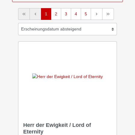
1
2
3
4
5
Herr der Ewigkeit / Lord of
Eternity