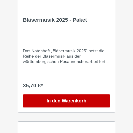
Bläsermusik 2025 - Paket
Das Notenheft „Bläsermusik 2025“ setzt die
Reihe der Bläsermusik aus der
württembergischen Posaunenchorarbeit fort.
Eine große Bandbreite an textgebundenen
und freien Bläserstücken in unterschiedlichem
Schwierigkeitsgrad. Viele Stücke sind
Neukompositionen namhafter Komponisten
35,70 €*
wie Hans-Joachim Eißler, Traugott Fünfgeld
und Michael Schütz . Ergänzt werden sie
durch Bearbeitungen von Kompositionen aus
In den Warenkorb
fünf Jahrhunderten, neue geistliche Lieder wie
"Allein deine Gande genügt" und "Ich seh
empor zu den Bergen", Liedern aus dem EG
wie „Du meine Seele, singe“ und neuen
textfreien Stücken wie „Funky Groove“, „Bass-
Drive“ und bekannten Titeln wie „Highland