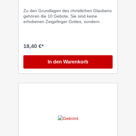
Zu den Grundlagen des christlichen Glaubens
gehören die 10 Gebote. Sie sind keine
erhobenen Zeigefinger Gottes, sondern
liebevolle Anleitungen für ein sinnvolles und
gelingendes Leben, die uns vor Chaos und
Anarchismus schützen. Dem bekannten
Komponisten und Produzenten Jochen Rieger
18,40 €*
ist es gelungen, renommierte Autoren und
Theologen zu gewinnen, die die Aussagen der
Gebote in 13 Liedtexten positiv reflektiert und
In den Warenkorb
ästhetisch gestaltet haben. Zur musikalischen
Entfaltung haben populäre Sänger und
Instrumentalisten (Solisten, Chor, Band und
Orchester) beigetragen, die die aufwändigen
Arrangements hingebungsvoll interpretieren.
Zwischen den Songs wurden 12
Improvisationen am Flügel stilvoll integriert,
die das Ganze zu einem besonderen
Kunstwerk mit 25 Tracks verschmelzen
lassen. Das Digipack der CD ist mit Texten,
Bildern, Statements und Hintergrund-Infos
kunstvoll gestaltet und so auch ein ideales
Geschenk.