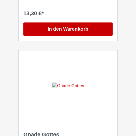
wieder ins Loben und in die Anbetung findet.
Sanfter Band-Sound mit Cello und weiteren
13,30 €*
Streichern, Percussion und die Stimme von
Pala vermischen sich zu einem
Gesamtkunstwerk, in dem die Nähe zu Jesus
In den Warenkorb
greifbar wird. Pala zeigt hier viel von seiner
Seele und durchlebten Prozessen. Er teilt von
seinem Glauben und vermittelt, dass Jesus
der eine ist, dem er sein Leben anvertraut.
Der Zuhörer wird hineingenommen in
authentischen Lobpreis, der zutiefst berührt
und ans Herz Gottes führt. Live aufgenommen
in Füssen / "Schule der Erweckung". Ein
starkes Debüt vom Schreiber von
"Mittelpunkt".
Gnade Gottes