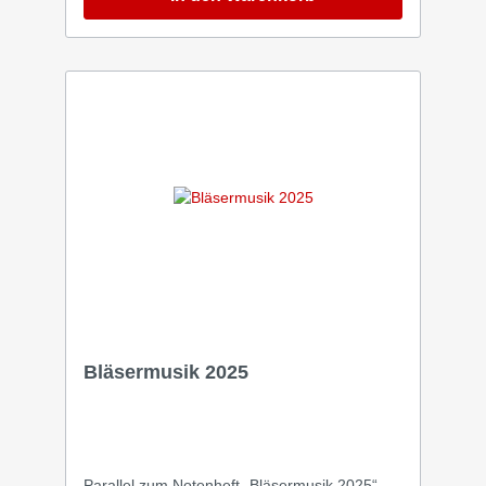
anzubeten. Wir wollten damit vermitteln, dass
Jesus mehr als genug ist – und wir möchten
unsere Herzen nah an ihm haben. Durch
Gebet, in der Anbetung und durch das Lesen
in seinem Wort“, sagen Gino und Simone
Riccitelli. „Singt dem Herrn ein neues Lied“ ist
auch deshalb mehr als ein Songtitel – es ist
ein Statement. Auf diesem Album werden
Gemeinden, Hauskreise und Jugendkirchen
fündig. Frische Songs für mehrere
Generationen, die persönlichen und
gemeindetauglichen Herzenslobpreis
schätzen, der nah am Wort Gottes ist.
Bläsermusik 2025
Parallel zum Notenheft „Bläsermusik 2025“