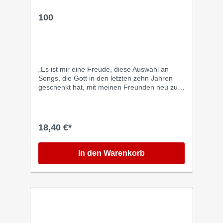
100
„Es ist mir eine Freude, diese Auswahl an
Songs, die Gott in den letzten zehn Jahren
geschenkt hat, mit meinen Freunden neu zu
präsentieren. Dank und Ehre unserem Gott!“
Timo Langner "Authentisch! Mit seiner
Kombination aus Stimme, Musik und Texten
schafft Timo Langner es, seine Zuhörer in den
18,40 €*
Thronsaal Gottes zu führen", schreibt die
Frauenzeitschrift "JOYCE". Das Magazin
"Charisma" beschreibt die Songs von Timo
In den Warenkorb
Langner als "Lieder voller Kraft und Hoffnung,
die das Leben feiern und den Glauben
wachsen lassen." Die Songs von "100" kennt
man aus Timos Solo-Alben "Wenn sonst
nichts bliebe", "Unmöglich ist keine Option"
und "Jahweh ist sein Name". Außerdem gibt
es Titel, die auf "DMMK"-Alben ins Land
gingen und in vielen Gemeinden Alle Titel &