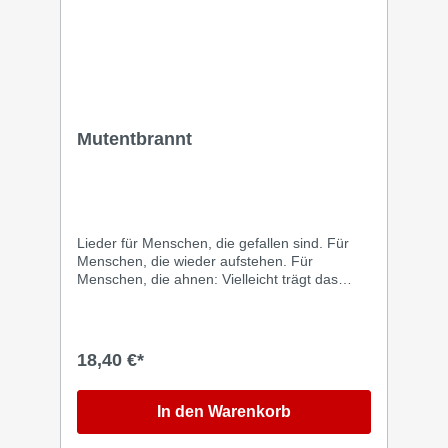
Mutentbrannt
Lieder für Menschen, die gefallen sind. Für
Menschen, die wieder aufstehen. Für
Menschen, die ahnen: Vielleicht trägt das
Leben noch mehr Hoffnung in sich, als sie
gerade sehen können. Mit
„MUTENTBRANNT“ veröffentlicht der
Songpoet, Logotherapeut und Autor Andi
18,40 €*
Weiss sein neuntes Studioalbum – zugleich
das Jubiläumsalbum zu seinem 20-jährigen
Solobühnenbestehen. Die neuen Songs
In den Warenkorb
erzählen vom Wiederaufstehen. Vom Mut,
sich selbst treu zu bleiben. Von den leisen