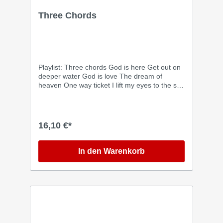
Three Chords
Playlist: Three chords God is here Get out on
deeper water God is love The dream of
heaven One way ticket I lift my eyes to the sky
Why don't you give your life to Jesus Turn
around What a friend we have in Jesus There
is a river of life Thank you Lord
16,10 €*
In den Warenkorb