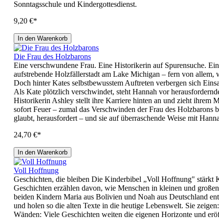
Sonntagsschule und Kindergottesdienst.
9,20 €*
In den Warenkorb
Die Frau des Holzbarons
Eine verschwundene Frau. Eine Historikerin auf Spurensuche. Ei
aufstrebende Holzfällerstadt am Lake Michigan – fern von allem, w
Doch hinter Kates selbstbewusstem Auftreten verbergen sich Einsam
Als Kate plötzlich verschwindet, steht Hannah vor herausfordern
Historikerin Ashley stellt ihre Karriere hinten an und zieht ihre
sofort Feuer – zumal das Verschwinden der Frau des Holzbarons bis
glaubt, herausfordert – und sie auf überraschende Weise mit Ha
24,70 €*
In den Warenkorb
Voll Hoffnung
Geschichten, die bleiben Die Kinderbibel „Voll Hoffnung" stärkt 
Geschichten erzählen davon, wie Menschen in kleinen und großen H
beiden Kindern Maria aus Bolivien und Noah aus Deutschland entd
und holen so die alten Texte in die heutige Lebenswelt. Sie zeige
Wänden: Viele Geschichten weiten die eigenen Horizonte und eröf