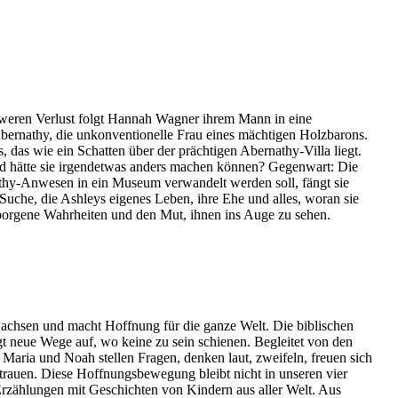
hweren Verlust folgt Hannah Wagner ihrem Mann in eine
 Abernathy, die unkonventionelle Frau eines mächtigen Holzbarons.
 das wie ein Schatten über der prächtigen Abernathy-Villa liegt.
Und hätte sie irgendetwas anders machen können? Gegenwart: Die
rnathy-Anwesen in ein Museum verwandelt werden soll, fängt sie
Suche, die Ashleys eigenes Leben, ihre Ehe und alles, woran sie
borgene Wahrheiten und den Mut, ihnen ins Auge zu sehen.
 wachsen und macht Hoffnung für die ganze Welt. Die biblischen
gt neue Wege auf, wo keine zu sein schienen. Begleitet von den
aria und Noah stellen Fragen, denken laut, zweifeln, freuen sich
rtrauen. Diese Hoffnungsbewegung bleibt nicht in unseren vier
Erzählungen mit Geschichten von Kindern aus aller Welt. Aus