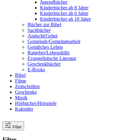
Jugendbücher
Kinderbücher ab 8 Jahre
Kinderbücher ab 6 Jahre
Kinderbücher ab 10 Jahre
Bücher zur Bibel
Sachbücher
Andacht/Gebet
Gemeinde/Gemeindearbeit
Geistliches Leben
Ratgeber/Lebenshilfe
Evangelistische Literatur
Geschenkbücher
E-Books
Bibel
Filme
Zeitschriften
Geschenke
Musik
Hörbücher/Hörspiele
Kalender
Filter
Filter