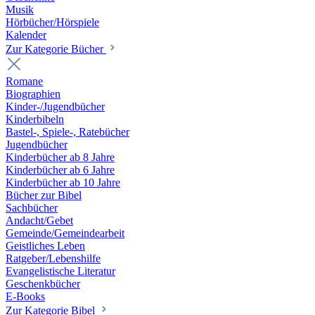
Musik
Hörbücher/Hörspiele
Kalender
Zur Kategorie Bücher
Romane
Biographien
Kinder-/Jugendbücher
Kinderbibeln
Bastel-, Spiele-, Ratebücher
Jugendbücher
Kinderbücher ab 8 Jahre
Kinderbücher ab 6 Jahre
Kinderbücher ab 10 Jahre
Bücher zur Bibel
Sachbücher
Andacht/Gebet
Gemeinde/Gemeindearbeit
Geistliches Leben
Ratgeber/Lebenshilfe
Evangelistische Literatur
Geschenkbücher
E-Books
Zur Kategorie Bibel