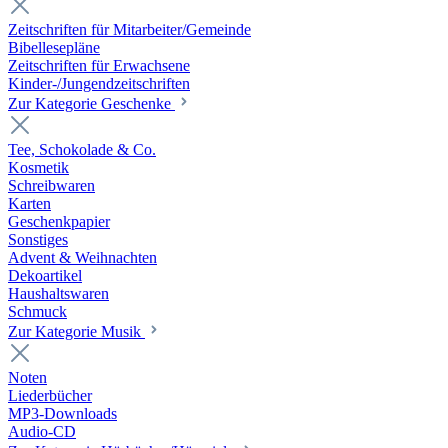
Zeitschriften für Mitarbeiter/Gemeinde
Bibellesepläne
Zeitschriften für Erwachsene
Kinder-/Jungendzeitschriften
Zur Kategorie Geschenke
Tee, Schokolade & Co.
Kosmetik
Schreibwaren
Karten
Geschenkpapier
Sonstiges
Advent & Weihnachten
Dekoartikel
Haushaltswaren
Schmuck
Zur Kategorie Musik
Noten
Liederbücher
MP3-Downloads
Audio-CD