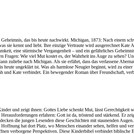
n Geheimnis, das bis heute nachwirkt. Michigan, 1873: Nach einem sc
as sie kennt und liebt. Ihre einzige Vertraute wird ausgerechnet Kate
keit, eine stürmische Vergangenheit – und ein gefährliches Geheimnis,
den Fragen: Wie viel Mut kostet es, der Wahrheit ins Auge zu sehen? 
m Mann zuliebe nach Michigan. Als sie erfährt, dass das verlassene Abe
 heute ungeklärt ist. Was als harmlose Neugier beginnt, wird zu einer 
nnah und Kate verbindet. Ein bewegender Roman über Freundschaft, ver
Kinder und zeigt ihnen: Gottes Liebe schenkt Mut, lässt Gerechtigkeit
erausforderungen erfahren: Gott ist da, tröstend und stärkend. Er zei
ecken die jungen Lesenden diese Geschichten mit staunenden Augen. M
n: Hoffnung hat dort Platz, wo Menschen einander sehen, helfen und ve
fnen verborgene Perspektiven. Diese Kinderbibel verbindet biblische 