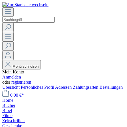
Menü schließen
Mein Konto
Anmelden
oder
registrieren
Übersicht
Persönliches Profil
Adressen
Zahlungsarten
Bestellungen
0,00 €*
Home
Bücher
Bibel
Filme
Zeitschriften
Geschenke